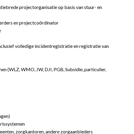
tiebrede projectorganisatie op basis van stuur- en
rders en projectcoördinator
e
lusief volledige incidentregistratie en registratie van
rmen (WLZ, WMO, JW, DJI, PGB, Subsidie, particulier,
ngen)
arissystemen
eenten, zorgkantoren, andere zorgaanbieders