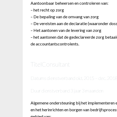
Aantoonbaar beheersen en controleren van:
– het recht op zorg
– De bepaling van de omvang van zorg
– De vereisten aan de declaratie (waaronder doss
– Het aantonen van de levering van zorg
– het aantonen dat de gedeclareerde zorg betaal
de accountantscontrolents
.
Titel
Consultant
Datums dienstverband
okt. 2015 – dec. 201
Duur dienstverband
3 jaar 3 maanden
Algemene ondersteuning bij het implementeren 
en het herinrichten en borgen van bedrijfsproce
gebied van: