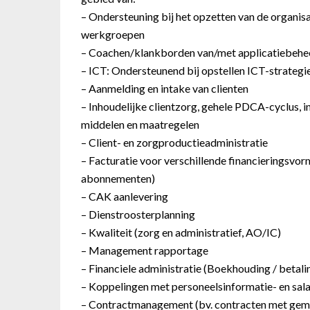
– Ondersteuning bij het opzetten van de organisa
werkgroepen
– Coachen/klankborden van/met applicatiebehee
– ICT: Ondersteunend bij opstellen ICT-strategi
– Aanmelding en intake van clienten
– Inhoudelijke clientzorg, gehele PDCA-cyclus, inc
middelen en maatregelen
– Client- en zorgproductieadministratie
– Facturatie voor verschillende financieringsvo
abonnementen)
– CAK aanlevering
– Dienstroosterplanning
– Kwaliteit (zorg en administratief, AO/IC)
– Management rapportage
– Financiele administratie (Boekhouding / betali
– Koppelingen met personeelsinformatie- en sal
– Contractmanagement (bv. contracten met gem