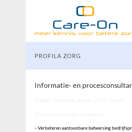
PROFILA ZORG
Informatie- en procesconsulta
Datums dienstverband
jan. 2019 – heden
Duur dienstverband
4 maanden
– Verbeteren aantoonbare beheersing bedrijfspro